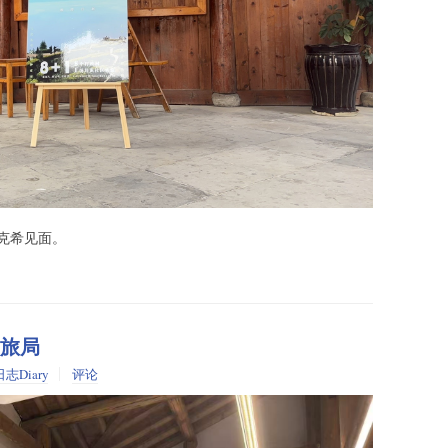
克希见面。
。
文旅局
日志Diary
评论