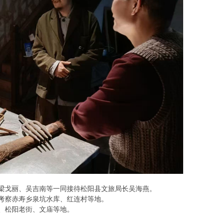
梁戈丽、吴吉南等一同接待松阳县文旅局长吴海燕。
考察赤寿乡泉坑水库、红连村等地。
、松阳老街、文庙等地。