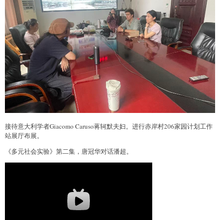
接待意大利学者Giacomo Caruso蒋轲默夫妇。进行赤岸村206家园计划工作
站展厅布展。
《多元社会实验》第二集，唐冠华对话潘超。