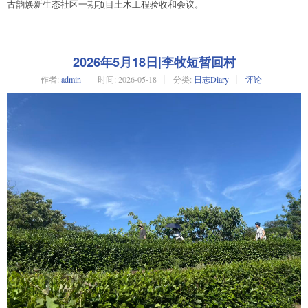
古韵焕新生态社区一期项目土木工程验收和会议。
2026年5月18日|李牧短暂回村
作者:
admin
时间:
2026-05-18
分类:
日志Diary
评论