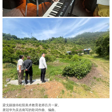
梁戈丽接待松阳美术教育老师吕月一家。
唐冠华为吴吉南写的歌词作曲、编曲。