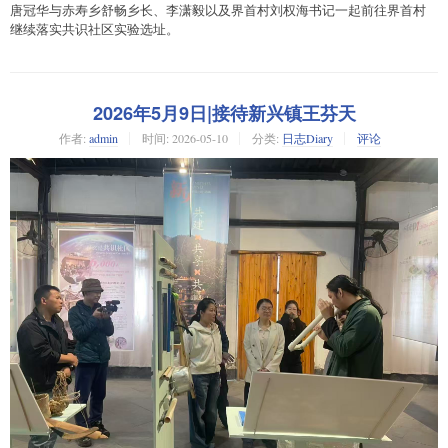
唐冠华与赤寿乡舒畅乡长、李潇毅以及界首村刘权海书记一起前往界首村
继续落实共识社区实验选址。
2026年5月9日|接待新兴镇王芬天
作者:
admin
时间:
2026-05-10
分类:
日志Diary
评论