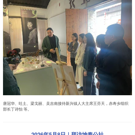
唐冠华、吐土、梁戈丽、吴吉南接待新兴镇人大主席王芬天，赤寿乡组织
部长丁诗怡 等。
2026年5月8日｜拜访坤泰公社