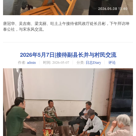
唐冠华、吴吉南、梁戈丽、吐土上午接待省民政厅处长吕彬，下午拜访坤
泰公社，与宋东风交流。
2026年5月7日|接待副县长并与村民交流
作者:
admin
时间:
2026-05-07
分类:
日志Diary
评论