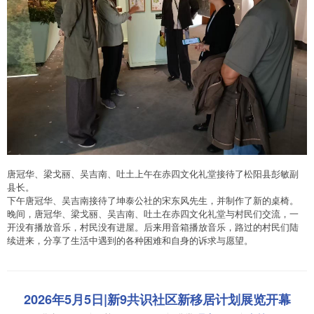
唐冠华、梁戈丽、吴吉南、吐土上午在赤四文化礼堂接待了松阳县彭敏副
县长。
下午唐冠华、吴吉南接待了坤泰公社的宋东风先生，并制作了新的桌椅。
晚间，唐冠华、梁戈丽、吴吉南、吐土在赤四文化礼堂与村民们交流，一
开没有播放音乐，村民没有进屋。后来用音箱播放音乐，路过的村民们陆
续进来，分享了生活中遇到的各种困难和自身的诉求与愿望。
2026年5月5日|新9共识社区新移居计划展览开幕