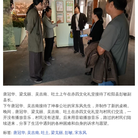
唐冠华、梁戈丽、吴吉南、吐土上午在赤四文化礼堂接待了松阳县彭敏副
县长。
下午唐冠华、吴吉南接待了坤泰公社的宋东风先生，并制作了新的桌椅。
晚间，唐冠华、梁戈丽、吴吉南、吐土在赤四文化礼堂与村民们交流，一
开没有播放音乐，村民没有进屋。后来用音箱播放音乐，路过的村民们陆
续进来，分享了生活中遇到的各种困难和自身的诉求与愿望。
标签:
唐冠华
,
吴吉南
,
吐土
,
梁戈丽
,
彭敏
,
宋东风