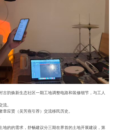
村古韵焕新生态社区一期工地调整电路和装修细节，与工人
交流。
者章应贤（吴芳燕引荐）交流移民历史。
。
土地的的需求，舒畅建议分三期在界首的土地开展建设，第