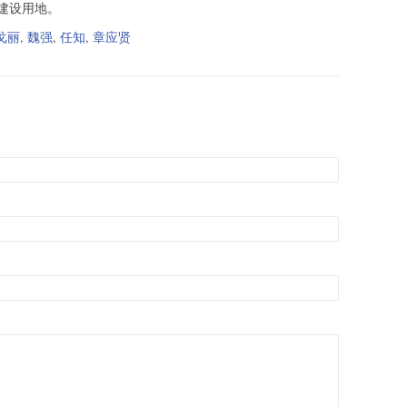
建设用地。
戈丽
,
魏强
,
任知
,
章应贤